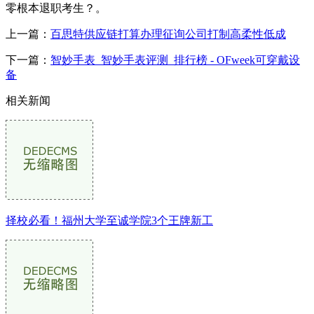
零根本退职考生？。
上一篇：
百思特供应链打算办理征询公司打制高柔性低成
下一篇：
智妙手表_智妙手表评测_排行榜 - OFweek可穿戴设
备
相关新闻
择校必看！福州大学至诚学院3个王牌新工