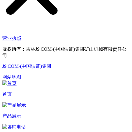
营业执照
版权所有：吉林J9.COM·(中国认证)集团矿山机械有限责任公
司
J9.COM·(中国认证)集团
网站地图
首页
产品展示