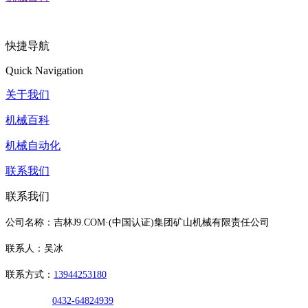
快捷导航
Quick Navigation
关于我们
机械百科
机械自动化
联系我们
联系我们
公司名称：吉林J9.COM·(中国认证)集团矿山机械有限责任公司
联系人：吴冰
联系方式：
13944253180
0432-64824939