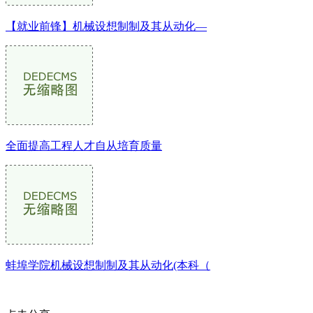
【就业前锋】机械设想制制及其从动化—
全面提高工程人才自从培育质量
蚌埠学院机械设想制制及其从动化(本科（