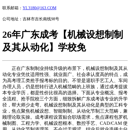
联系邮箱：
YL3180@163.COM
公司地址：吉林市吉长南线98号
26年广东成考【机械设想制制
及其从动化】学校免
正在广东制制业持续升级的布景下，机械设想制制及其从
动化专业凭仗适用性强、就业面广、社会承认度高的特点，成
为高考理工类抢手报考标的目的。不管是退职手艺工人、车间
办理人员，仍是想转行进入机械范畴的上班族，通过成考提拔
本专业学历，都是性价比很高的选择。下面从专业概况、报考
全流程、抢手院校三个方面，细致拆解广东成考该专业的升学
径，帮大师少走弯。机械设想制制及其从动化是典型的工科专
业，焦点聚焦机械设想、智能制制、从动化节制三大范畴，兼
顾理论取实操。成考课程设置贴合职场需求，焦点课程包罗机
械制图、工程力学、机械设想根本、数控手艺、CAD/CAM 使
用、从动化节制道理等，不会过于艰涩。结业后就业选择十分