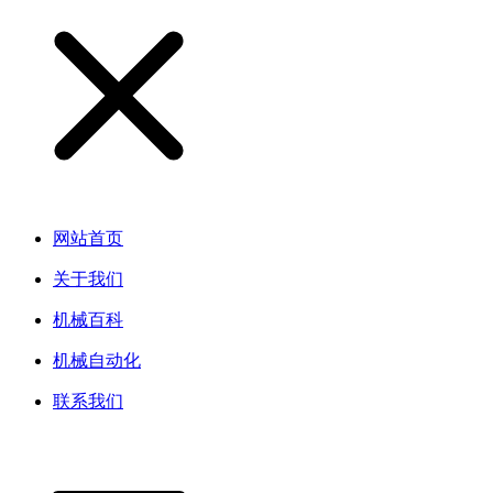
网站首页
关于我们
机械百科
机械自动化
联系我们