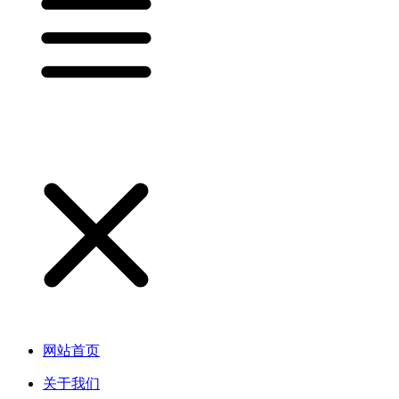
网站首页
关于我们