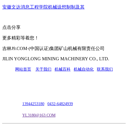
安徽文达消息工程学院机械设想制制及其
点击分享
更多精彩等着您！
吉林J9.COM·(中国认证)集团矿山机械有限责任公司
JILIN YONGLONG MINING MACHINERY CO., LTD.
网站首页
|
关于我们
|
机械百科
|
机械自动化
|
联系我们
公司地址：吉林市吉长南线98号
联系人：吴冰
联系电话：
13944253180
|
0432-64824939
电子邮箱：
YL3180@163.COM