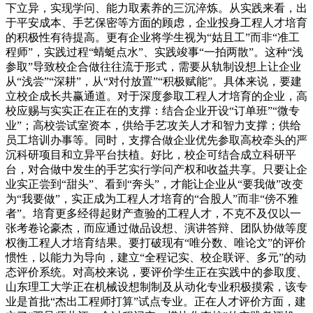
下立异，实现学问、能力取素养的三沉淬炼。从实践来看，出
于平安成本、手艺保密等方面的顾虑，企业投身工程人才培育
的积极性有待提高。更有企业将学生视为“姑且工”而非“准工
程师”，实践过程“蜻蜓点水”、实践竣事“一拍两散”。这种“浅
参取”导致校企合做往往流于形式，需要从轨制设想上让企业
从“浅尝”“深耕”，从“对付放置”“积极赋能”。具体来说，要建
立校企成长共赢通道。对于深度参取工程人才培育的企业，高
校应赐与实实正在正在的支撑：结合企业开设“订单班”“微专
业”；高校尝试室资本，供给手艺攻关人才和智力支撑；供给
员工培训办事等。同时，支撑合做企业优先参取高校牵头的严
沉科研项目和立异平台扶植。好比，校企可结合成立科研平
台，对合做中发生的手艺实行学问产权和收益共享。只要让企
业实正尝到“甜头”、看到“奔头”，才能让企业从“要我做”改变
为“我要做”，实正成为工程人才培育的“合股人”而非“傍不雅
者”。培育更多经得起财产查验的工程人才，不克不及仅以一
张考卷论豪杰，而应通过做品设想、演讲答辩、团队协做等度
权衡工程人才培育结果。要打破现有“唯分数、唯论文”的评价
惯性，以能力为导向，建立“全程记实、校企联评、多元”的动
态评价系统。对高校来说，要评价学生正在实践中的参取度、
山东理工大学正在机械设想制制及从动化专业积极摸索，该专
业是首批“杰出工程师打算”试点专业。正在人才评价方面，建