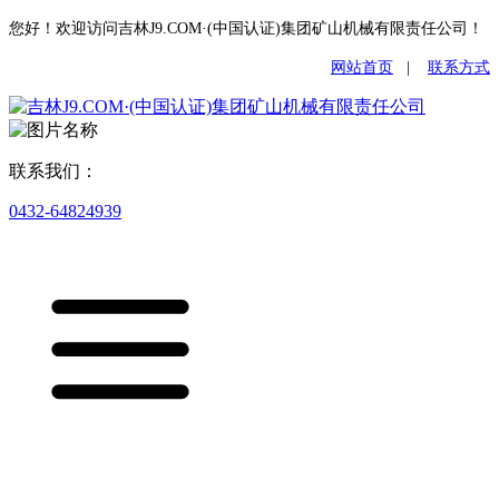
您好！欢迎访问吉林J9.COM·(中国认证)集团矿山机械有限责任公司！
网站首页
|
联系方式
联系我们：
0432-64824939