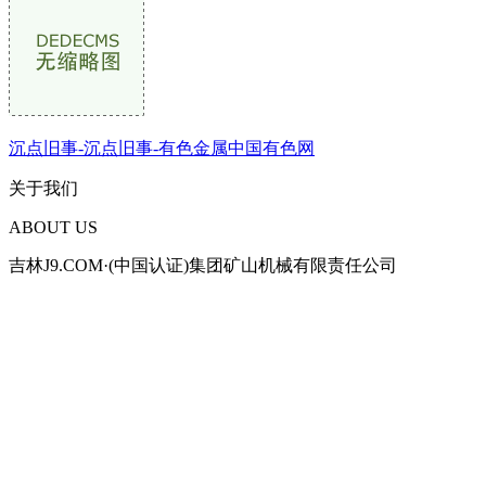
沉点旧事-沉点旧事-有色金属中国有色网
关于我们
ABOUT US
吉林J9.COM·(中国认证)集团矿山机械有限责任公司
2004年由原吉林市矿山机械厂副厂长孙世辉带领部分工程技术人
员创办吉林市俊龙机械制造厂。至2010年，六年间，作为国家矿用窄
轨车辆、平巷人车专业生产厂，企业取得了长足进步。生产产品遍布
全国各地，受到用户的一致好评。
2008年为谋求更好的发展，我厂增加投资，广揽人才，成立了省