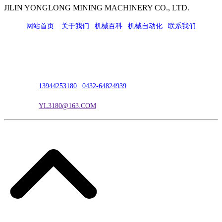
JILIN YONGLONG MINING MACHINERY CO., LTD.
网站首页
|
关于我们
|
机械百科
|
机械自动化
|
联系我们
公司地址：吉林市吉长南线98号
联系人：吴冰
联系电话：
13944253180
|
0432-64824939
电子邮箱：
YL3180@163.COM