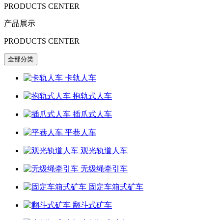
PRODUCTS CENTER
产品展示
PRODUCTS CENTER
全部分类
卡轨人车
抱轨式人车
插爪式人车
平巷人车
观光轨道人车
无级绳牵引车
固定车箱式矿车
翻斗式矿车