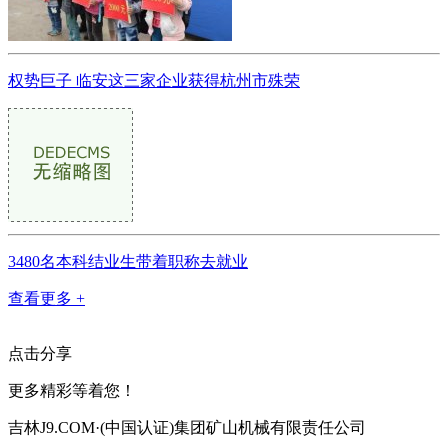
权势巨子 临安这三家企业获得杭州市殊荣
3480名本科结业生带着职称去就业
查看更多 +
点击分享
更多精彩等着您！
吉林J9.COM·(中国认证)集团矿山机械有限责任公司