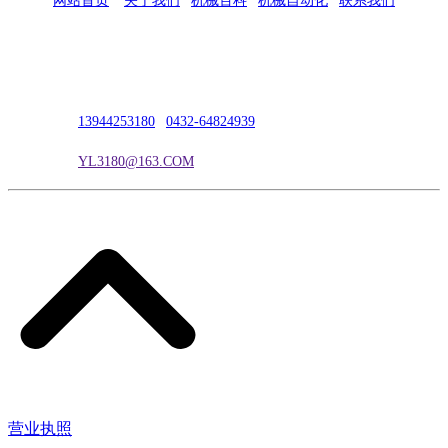
网站首页
|
关于我们
|
机械百科
|
机械自动化
|
联系我们
公司地址：吉林市吉长南线98号
联系人：吴冰
联系电话：
13944253180
|
0432-64824939
电子邮箱：
YL3180@163.COM
营业执照