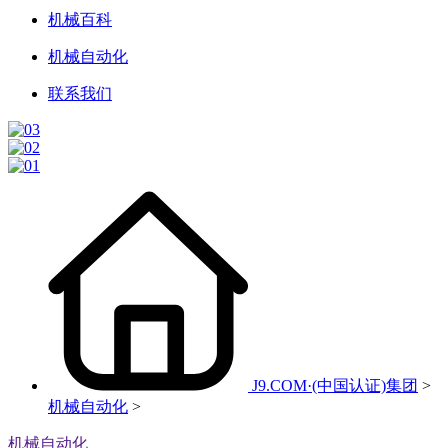
机械百科
机械自动化
联系我们
J9.COM·(中国认证)集团
>
机械自动化
>
机械自动化