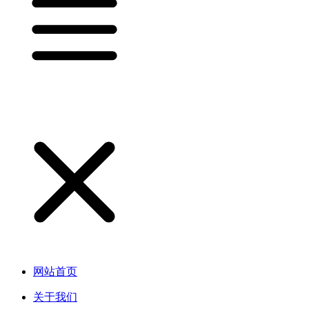
网站首页
关于我们