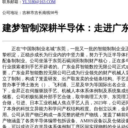
联系邮箱：
YL3180@163.COM
公司地址：吉林市吉长南线98号
建梦智制深耕半导体：走进广
正在“中国制制业名城”东莞，一批又一批的智能制制企业正
挚积淀，正稳步成长为行业内的中坚力量，努力于为泛半导体行
配备制制业。公司坐落于东莞石碣润田制制财产核心，正在多
行业摸索者到手艺开辟者的。广东金昇智能数控无限公司正式成立
要，广东金昇智能数控无限公司已成为行业领先的财产机械人
立了制制，构成了笼盖研发、出产取发卖的全链条结构。手艺是
曾办事于博士激光（）、飞利浦、三星及华为等国际出名企业
下，金昇正在伺服驱脱手艺、机械人本体系体例制及系统集成使
储蓄。公司积极拓展外部手艺合做，取华南理工大学、东莞理工
合做，引进、日本工业机械人焦点手艺人员，2023年，公司
了本身的科技立异能力和学问产权结构程度。自创立以来，金
用。公司从营产物已构成一条完整的硬件产物线，笼盖了畴前
产物涵盖了各类半导体编带包拆设备、AMHS设备以及仓储设
备，可以或许正在半导体系体例制工序区间实现物料的全从动