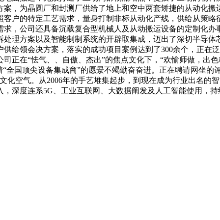
方案，为晶圆厂和封测厂供给了地上和空中两套矫捷的从动化搬
照客户的特定工艺需求，量身打制非标从动化产线，供给从策略
求，公司还具备沉载复合型机械人及从动搬运设备的定制化办事能
拆处理方案以及智能制制系统的开辟取集成，迈出了深切半导体
户供给领会决方案，落实的成功项目案例达到了300余个，正在
司正在“怯气、、自傲、杰出”的焦点文化下，“欢愉师做，出色
“全国顶尖设备集成商”的愿景不竭勤奋奋进。正在聘请网坐的评
文化空气。从2006年的手艺堆集起步，到现在成为行业出名的
入，深度连系5G、工业互联网、大数据阐发及人工智能使用，持