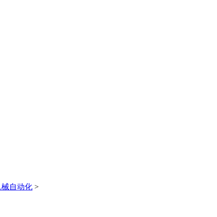
机械自动化
>