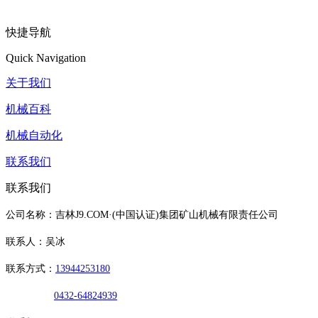
快捷导航
Quick Navigation
关于我们
机械百科
机械自动化
联系我们
联系我们
公司名称：吉林J9.COM·(中国认证)集团矿山机械有限责任公司
联系人：吴冰
联系方式：
13944253180
0432-64824939