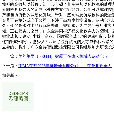
物料的高效从动转移，进一步丰硕了其空中从动化物流的处理
昇同样具备强大的定制化处理方案供给能力。公司可以或许按
产和包拆流程的从动化升级。针对一些高端及沉载物料的搬运需
金昇正在姑苏成立子公司，专注于高精度检测设备、从动化包
久不变的高水准出品取优良办事，曾经累计为跨越50家行业客
赖。正在硬实力之外，广东金昇同样沉视文化软实力的塑制。公
职业成长，建立“小我、企业、国度配合成长”的健康机制，朝着
化”的积极评价，也从侧面印证了金昇优良的人才成长和和谐的
立异的。将来，广东金昇智能数控无限公司将继续加大研发投
上一篇：
美的集团（000333）披露正在库卡机械人从动化（
下一篇：
HIMA荣获2026年度最佳办理公司 ——荣誉相伴全力
相关新闻