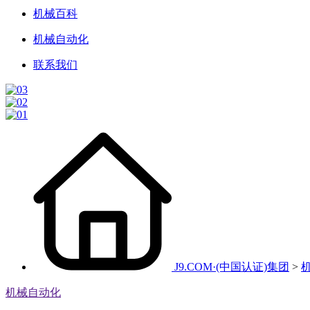
机械百科
机械自动化
联系我们
J9.COM·(中国认证)集团
>
机械自动化