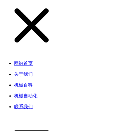
网站首页
关于我们
机械百科
机械自动化
联系我们