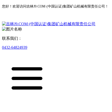
您好！欢迎访问吉林J9.COM·(中国认证)集团矿山机械有限责任公司！
联系我们：
0432-64824939