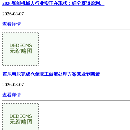
2026智能机械人行业实正在现状：细分赛道盈利、
2026-08-07
查看详情
霍尼韦尔完成仓储取工做流处理方案营业剥离聚
2026-08-07
查看详情