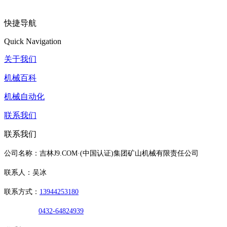
快捷导航
Quick Navigation
关于我们
机械百科
机械自动化
联系我们
联系我们
公司名称：吉林J9.COM·(中国认证)集团矿山机械有限责任公司
联系人：吴冰
联系方式：
13944253180
0432-64824939