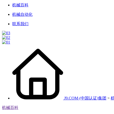
机械百科
机械自动化
联系我们
J9.COM·(中国认证)集团
>
机械百科