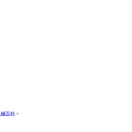
机械百科
>