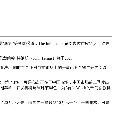
等多家报道，The Information征引多位供应链人士动静
·特纳斯（John Ternus）将于202。
馈看法。 同时苹果正对当前市场上的一款已有产物展开内部调
比下滑了1%。 可是亮点正在于中国市场，中国市场前三季度出
物阵容。 联发科将饰演环节脚色，为Apple Watch的部门新款机
接冲破了20万台大关，而国内一度炒到10万元一台，一机难求。可是