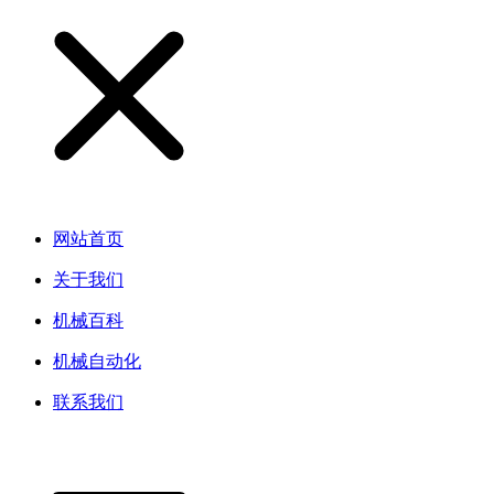
网站首页
关于我们
机械百科
机械自动化
联系我们