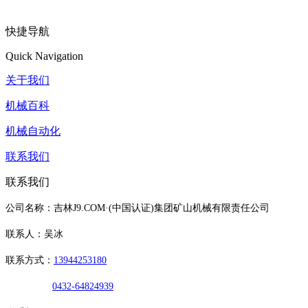
快捷导航
Quick Navigation
关于我们
机械百科
机械自动化
联系我们
联系我们
公司名称：吉林J9.COM·(中国认证)集团矿山机械有限责任公司
联系人：吴冰
联系方式：
13944253180
0432-64824939