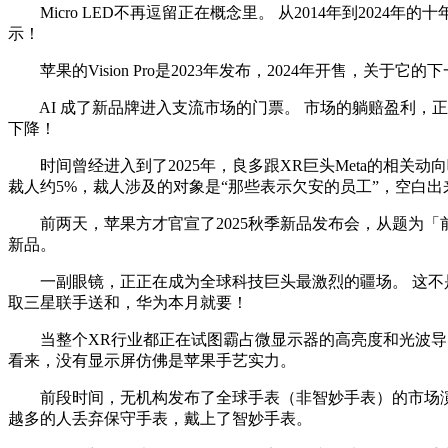
Micro LED不再逗留正在概念里。 从2014年到2024年的
示！
苹果的Vision Pro是2023年发布，2024年开售，关于它的
AI 成了新品牌进入支流市场的门票。 市场的躺赔盈利，正在 2
下降！
时间曾经进入到了2025年，良多跟XR巨头Meta的相关动向
裁人约5%，裁人涉及的对象是“那些表示欠安的员工”，空白
前两天，苹果方才官宣了2025秋季新品发布会，从题为「前方超燃」
新品。
一副眼镜，正正在成为全球科技巨头最激烈的疆场。 这不是第
取三星联手送和，华为本月就要！
当整个XR行业都正在试图霸占微显示器的高亮度和光波导的
看来，没有显示屏仿佛是苹果手艺实力。
前段时间，无机构发布了全球手表（非智妙手表）的市场演讲
越多的人丢弃保守手表，戴上了智妙手表。